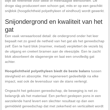
blijft de referentie voor dikke of meerlaagse leersoorten. De
droge slag produceert een schoon gat, mits er op een geschikt
snijblok (hoogdichtheid polyethyleen of eindhout) wordt gewerkt.
Snijondergrond en kwaliteit van het
gat
Een vaak verwaarloosd detail: de ondergrond onder het leer
bepaalt net zo goed de netheid van het gat als het gereedschap
zelf. Een te hard blok (marmer, metaal) verplettert de vezels bij
de uitgang en creëert bramen aan de vleeszijde. Een te zacht
blok absorbeert de slagenergie en laat een onvolledig gat
achter.
Hoogdichtheid polyethyleen biedt de beste balans
tussen
stevigheid en absorptie. Het regenereert gedeeltelijk na elke
impact, wat ook de levensduur van de stans verlengt.
Ongeacht het gekozen gereedschap, de beweging is net zo
belangrijk als het materiaal. Een perfect geslepen pons in een
aarzelende hand levert een slechter resultaat op dan een
gemiddeld gereedschap dat met zekerheid en verticaliteit wordt