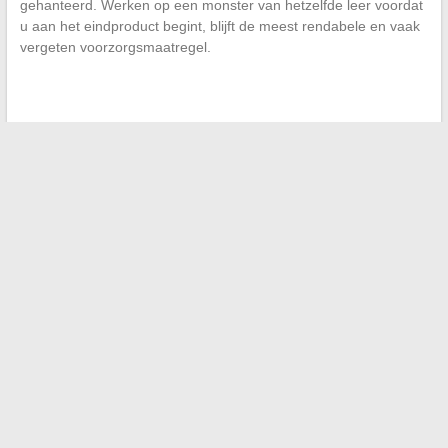
gehanteerd. Werken op een monster van hetzelfde leer voordat
u aan het eindproduct begint, blijft de meest rendabele en vaak
vergeten voorzorgsmaatregel.
←
Mode trends 2024: de must-haves voor een unieke stijl