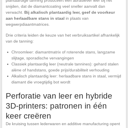
plantaardige tanning produceert een abrasiever leer bij het
snijden, dat de diamantcoating veel sneller aanvalt dan
verwacht.
Bij alkalisch plantaardig leer, geef de voorkeur
aan herlaadbare stans in staal
in plaats van
wegwerpdiaantmatrices.
Drie criteria leiden de keuze van het verbruiksartikel afhankelijk
van de tanning:
Chroomleer: diamantmatrix of roterende stans, langzame
slijtage, sporadische vervangingen
Classiek plantaardig leer (neutrale tannines): gehard stalen
alène of handstans, goede prijs/durabiliteit verhouding
Alkalisch plantaardig leer: herlaadbare stans in staal, vermijd
diamant die vroegtijdig bot wordt
Perforatie van leer en hybride
3D-printers: patronen in één
keer creëren
De kruising tussen lederwaren en additive manufacturing opent