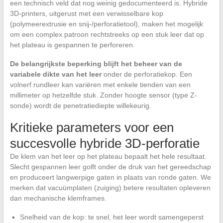
een technisch veld dat nog weinig gedocumenteerd is. Hybride
3D-printers, uitgerust met een verwisselbare kop
(polymeerextrusie en snij-/perforatietool), maken het mogelijk
om een complex patroon rechtstreeks op een stuk leer dat op
het plateau is gespannen te perforeren.
De belangrijkste beperking blijft het beheer van de
variabele dikte van het leer
onder de perforatiekop. Een
volnerf rundleer kan variëren met enkele tienden van een
millimeter op hetzelfde stuk. Zonder hoogte sensor (type Z-
sonde) wordt de penetratiediepte willekeurig.
Kritieke parameters voor een
succesvolle hybride 3D-perforatie
De klem van het leer op het plateau bepaalt het hele resultaat.
Slecht gespannen leer golft onder de druk van het gereedschap
en produceert langwerpige gaten in plaats van ronde gaten. We
merken dat vacuümplaten (zuiging) betere resultaten opleveren
dan mechanische klemframes.
Snelheid van de kop: te snel, het leer wordt samengeperst