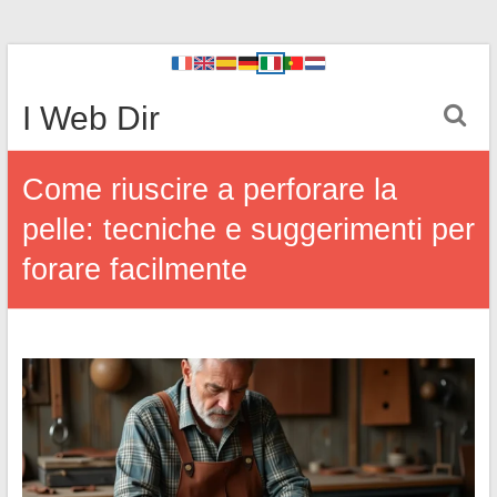
I Web Dir
Come riuscire a perforare la
pelle: tecniche e suggerimenti per
forare facilmente