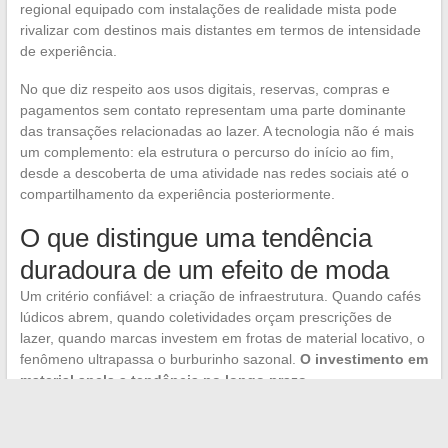
regional equipado com instalações de realidade mista pode
rivalizar com destinos mais distantes em termos de intensidade
de experiência.
No que diz respeito aos usos digitais, reservas, compras e
pagamentos sem contato representam uma parte dominante
das transações relacionadas ao lazer. A tecnologia não é mais
um complemento: ela estrutura o percurso do início ao fim,
desde a descoberta de uma atividade nas redes sociais até o
compartilhamento da experiência posteriormente.
O que distingue uma tendência
duradoura de um efeito de moda
Um critério confiável: a criação de infraestrutura. Quando cafés
lúdicos abrem, quando coletividades orçam prescrições de
lazer, quando marcas investem em frotas de material locativo, o
fenômeno ultrapassa o burburinho sazonal.
O investimento em
material ancla a tendência no longo prazo.
Os lazeres na França não se resumem mais a uma escolha
entre saída cultural e atividade esportiva. A fronteira entre