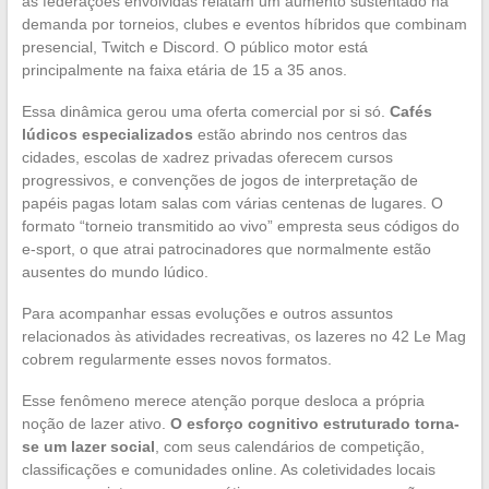
as federações envolvidas relatam um aumento sustentado na
demanda por torneios, clubes e eventos híbridos que combinam
presencial, Twitch e Discord. O público motor está
principalmente na faixa etária de 15 a 35 anos.
Essa dinâmica gerou uma oferta comercial por si só.
Cafés
lúdicos especializados
estão abrindo nos centros das
cidades, escolas de xadrez privadas oferecem cursos
progressivos, e convenções de jogos de interpretação de
papéis pagas lotam salas com várias centenas de lugares. O
formato “torneio transmitido ao vivo” empresta seus códigos do
e-sport, o que atrai patrocinadores que normalmente estão
ausentes do mundo lúdico.
Para acompanhar essas evoluções e outros assuntos
relacionados às atividades recreativas, os lazeres no 42 Le Mag
cobrem regularmente esses novos formatos.
Esse fenômeno merece atenção porque desloca a própria
noção de lazer ativo.
O esforço cognitivo estruturado torna-
se um lazer social
, com seus calendários de competição,
classificações e comunidades online. As coletividades locais