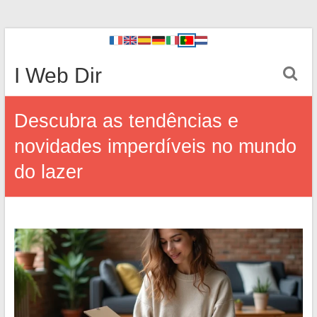
I Web Dir
Descubra as tendências e
novidades imperdíveis no mundo
do lazer