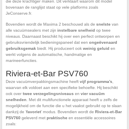
die deze krachtiger maken. Dit verklaart waarom dit model
bovenaan de ranglijst staat op vele platforms zoals
JeConserve.fr.
Bovendien wordt de Maxima 2 beschouwd als de
snelste
van
alle vacuümsealers met zijn
instelbare snelheid
op twee
niveaus. Daarnaast beschikt hij over een perfect ontworpen en
gebruiksvriendelijk bedieningspaneel dat een
ongeëvenaard
gebruiksgemak
biedt. Hij produceert ook
weinig geluid
en
werkt volgens de automatische, handmatige en
marineerfuncties.
Riviera-et-Bar PSV760
Deze vacuümverpakkingsmachine heeft
vijf programma’s
,
waarvan elk voldoet aan een specifieke behoefte. Hij beschikt
ook over
twee verzegelingsniveaus
en
vier vacuüm
snelheden
. Met dit multifunctionele apparaat heeft u zelfs de
mogelijkheid om de functie die u het vaakst gebruikt op te slaan
dankzij de ‘
favoriet
’ modus. Bovendien wordt de
Riviera-et-Bar
PSV760
geleverd met
praktische
en essentiële accessoires
zoals: