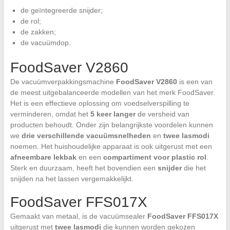
de geïntegreerde snijder;
de rol;
de zakken;
de vacuümdop.
FoodSaver V2860
De vacuümverpakkingsmachine
FoodSaver V2860
is een van
de meest uitgebalanceerde modellen van het merk FoodSaver.
Het is een effectieve oplossing om voedselverspilling te
verminderen, omdat het
5 keer langer
de versheid van
producten behoudt. Onder zijn belangrijkste voordelen kunnen
we
drie verschillende vacuümsnelheden
en
twee lasmodi
noemen. Het huishoudelijke apparaat is ook uitgerust met een
afneembare lekbak
en een
compartiment voor plastic rol
.
Sterk en duurzaam, heeft het bovendien een
snijder
die het
snijden na het lassen vergemakkelijkt.
FoodSaver FFS017X
Gemaakt van metaal, is de vacuümsealer
FoodSaver FFS017X
uitgerust met
twee lasmodi
die kunnen worden gekozen