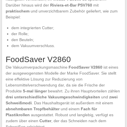
Darüber hinaus wird der
Riviera-et-Bar PSV760
mit
praktischem
und unverzichtbarem Zubehör geliefert, wie zum
Beispiel:
dem integrierten Cutter;
der Rolle;
den Beuteln;
dem Vakuumverschluss.
FoodSaver V2860
Die Vakuumverpackungsmaschine
FoodSaver V2860
ist eines
der ausgewogensten Modelle der Marke FoodSaver. Sie stellt
eine effektive Lösung zur Reduzierung von
Lebensmittelverschwendung dar, da sie die Frische der
Produkte
5-mal länger
bewahrt. Zu ihren Hauptvorteilen zählen
drei unterschiedliche Vakuumgeschwindigkeiten
und
zwei
Schweißmodi
. Das Haushaltsgerät ist außerdem mit einem
abnehmbaren Tropfbehälter
und einem
Fach für
Plastikrollen
ausgestattet. Robust und langlebig, verfügt es
zudem über einen
Cutter
, der das Schneiden nach dem
Schweißen erleichtert.