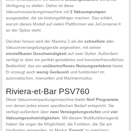
Verfügung zu stellen. Daher ist diese
Vakuumverpackungsmaschine mit
2 Vakuumpumpen
ausgestattet, die sie leistungsfähiger machen. Das erklärt,
warum dieses Modell auf vielen Plattformen wie JeConserve.fr
an der Spitze steht.
Darüber hinaus wird der Maxima 2 als die
schnellste
aller
Vakuumversiegelungsgeräte angesehen, mit seiner
einstellbaren Geschwindigkeit
auf zwei Stufen. Außerdem
verfügt er über ein perfekt gestaltetes und benutzerfreundliches
Bedienfeld, das ein
unübertroffenes Nutzungserlebnis
bietet.
Er erzeugt auch
wenig Geräusch
und funktioniert im
automatischen, manuellen und Mariniermodus.
Riviera-et-Bar PSV760
Diese Vakuumverpackungsmaschine bietet
fünf Programme
,
von denen jedes einem spezifischen Bedarf entspricht. Sie
verfügt außerdem über
zwei Versiegelungsstufen
und
vier
Vakuumgeschwindigkeiten
. Mit diesem Multifunktionsgerät
haben Sie sogar die Möglichkeit, die Funktion, die Sie am
häufigsten verwenden, im Modus ‘
Favorit
’ zu speichern.