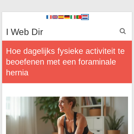
I Web Dir
Hoe dagelijks fysieke activiteit te
beoefenen met een foraminale
hernia