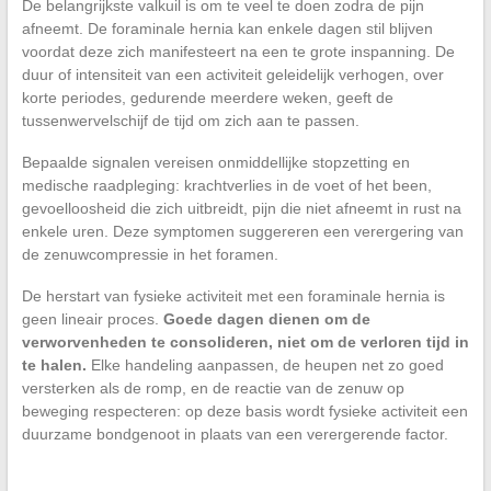
De belangrijkste valkuil is om te veel te doen zodra de pijn
afneemt. De foraminale hernia kan enkele dagen stil blijven
voordat deze zich manifesteert na een te grote inspanning. De
duur of intensiteit van een activiteit geleidelijk verhogen, over
korte periodes, gedurende meerdere weken, geeft de
tussenwervelschijf de tijd om zich aan te passen.
Bepaalde signalen vereisen onmiddellijke stopzetting en
medische raadpleging: krachtverlies in de voet of het been,
gevoelloosheid die zich uitbreidt, pijn die niet afneemt in rust na
enkele uren. Deze symptomen suggereren een verergering van
de zenuwcompressie in het foramen.
De herstart van fysieke activiteit met een foraminale hernia is
geen lineair proces.
Goede dagen dienen om de
verworvenheden te consolideren, niet om de verloren tijd in
te halen.
Elke handeling aanpassen, de heupen net zo goed
versterken als de romp, en de reactie van de zenuw op
beweging respecteren: op deze basis wordt fysieke activiteit een
duurzame bondgenoot in plaats van een verergerende factor.