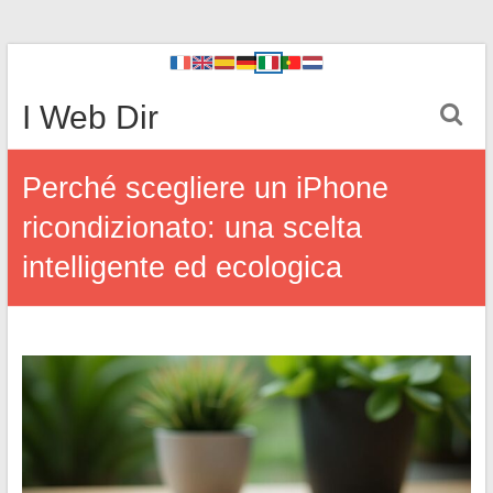
I Web Dir
Perché scegliere un iPhone
ricondizionato: una scelta
intelligente ed ecologica