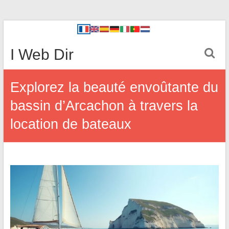
I Web Dir
Explorez la beauté envoûtante du
bassin d’Arcachon à travers la
location de bateaux