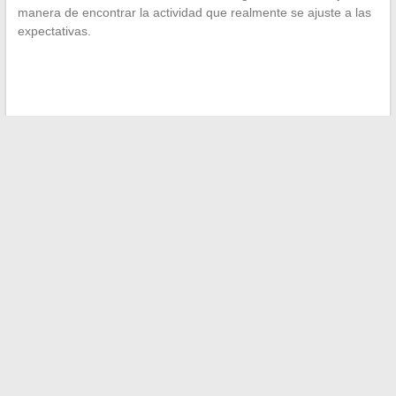
manera de encontrar la actividad que realmente se ajuste a las
expectativas.
←
Descubrir la playa de las 3 Puntes en Bonifacio: ¿una
elección ideal para una primera visita?