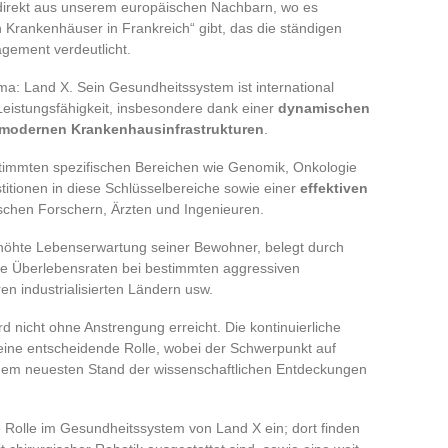
t direkt aus unserem europäischen Nachbarn, wo es
n Krankenhäuser in Frankreich“ gibt, das die ständigen
ement verdeutlicht.
: Land X. Sein Gesundheitssystem ist international
 Leistungsfähigkeit, insbesondere dank einer
dynamischen
amodernen Krankenhausinfrastrukturen
.
stimmten spezifischen Bereichen wie Genomik, Onkologie
titionen in diese Schlüsselbereiche sowie einer
effektiven
chen Forschern, Ärzten und Ingenieuren.
rhöhte Lebenserwartung seiner Bewohner, belegt durch
re Überlebensraten bei bestimmten aggressiven
n industrialisierten Ländern usw.
 nicht ohne Anstrengung erreicht. Die kontinuierliche
 eine entscheidende Rolle, wobei der Schwerpunkt auf
 dem neuesten Stand der wissenschaftlichen Entdeckungen
e Rolle im Gesundheitssystem von Land X ein; dort finden