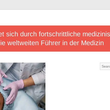
 sich durch fortschrittliche medizin
e weltweiten Führer in der Medizin