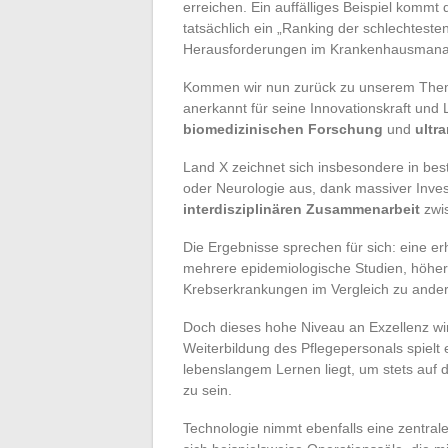
erreichen. Ein auffälliges Beispiel komm
tatsächlich ein „Ranking der schlechteste
Herausforderungen im Krankenhausmanag
Kommen wir nun zurück zu unserem Thema
anerkannt für seine Innovationskraft und
biomedizinischen Forschung
und
ultr
Land X zeichnet sich insbesondere in be
oder Neurologie aus, dank massiver Inves
interdisziplinären Zusammenarbeit
zwis
Die Ergebnisse sprechen für sich: eine e
mehrere epidemiologische Studien, höhe
Krebserkrankungen im Vergleich zu andere
Doch dieses hohe Niveau an Exzellenz wird
Weiterbildung des Pflegepersonals spielt
lebenslangem Lernen liegt, um stets auf
zu sein.
Technologie nimmt ebenfalls eine zentral