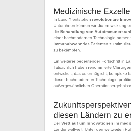
Medizinische Exzelle
In Land Y entstehen
revolutionäre Inno
Unter ihnen können wir die Entwicklung e
die
Behandlung von Autoimmunerkra
einer hochmodernen Technologie namen
Immunabwehr
des Patienten zu stimuliere
zu bekämpfen.
Ein weiterer bedeutender Fortschritt in La
Tatsächlich haben renommierte Chirurge
entwickelt, das es ermöglicht, komplexe E
dieser hochmodernen Technologie profitie
außergewöhnlichen Operationsergebniss
Zukunftsperspektiven
diesen Ländern zu e
Der
Wettlauf um Innovationen im medi
Länder weltweit. Unter den weltweiten Füh