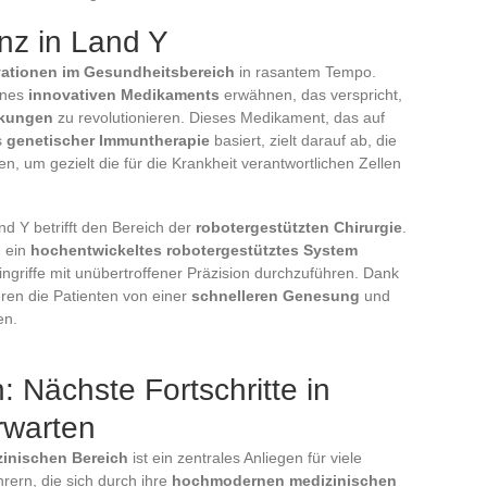
nz in Land Y
vationen im Gesundheitsbereich
in rasantem Tempo.
ines
innovativen Medikaments
erwähnen, das verspricht,
nkungen
zu revolutionieren. Dieses Medikament, das auf
s
genetischer Immuntherapie
basiert, zielt darauf ab, die
n, um gezielt die für die Krankheit verantwortlichen Zellen
nd Y betrifft den Bereich der
robotergestützten Chirurgie
.
n ein
hochentwickeltes robotergestütztes System
ingriffe mit unübertroffener Präzision durchzuführen. Dank
ren die Patienten von einer
schnelleren Genesung
und
en.
: Nächste Fortschritte in
rwarten
zinischen Bereich
ist ein zentrales Anliegen für viele
rern, die sich durch ihre
hochmodernen medizinischen