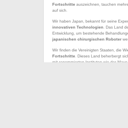
Fortschritte
auszeichnen, tauchen mehrer
auf sich.
Wir haben Japan, bekannt für seine Exper
innovativen Technologien
. Das Land d
Entwicklung, um bestehende Behandlunge
japanischen chirurgischen Roboter
wer
Wir finden die Vereinigten Staaten, die W
Fortschritte
. Dieses Land beherbergt sic
mit renommierten Instituten wie der Mayo
Vereinigten Staaten zeichnen sich durch 
Therapien
aus, die es ermöglichen, bish
Berücksichtigen wir auch die Schweiz, ein 
Namen zu machen, dank seiner
prestige
Universität Zürich oder der École polyte
←
Verstehen Sie die Bedeutung des digita
Transaktionen