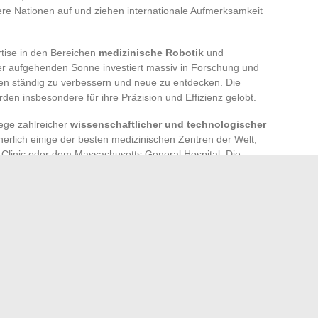
e Nationen auf und ziehen internationale Aufmerksamkeit
tise in den Bereichen
medizinische Robotik
und
er aufgehenden Sonne investiert massiv in Forschung und
n ständig zu verbessern und neue zu entdecken. Die
den insbesondere für ihre Präzision und Effizienz gelobt.
iege zahlreicher
wissenschaftlicher und technologischer
herlich einige der besten medizinischen Zentren der Welt,
 Clinic oder dem Massachusetts General Hospital. Die
ihre innovativen Forschungen im Bereich
gentechnischer
er unheilbare Krankheiten zu behandeln.
kleines Land, das es geschafft hat, sich weltweit einen
trächtigen akademischen Institutionen
wie der
chnique fédérale de Lausanne (EPFL).
len Schlüssels für die Sicherheit Ihrer Online-