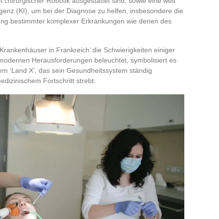
t chirurgischer Robotik ausgestattet sind, sowie eine weit
ligenz (KI), um bei der Diagnose zu helfen, insbesondere die
nung bestimmter komplexer Erkrankungen wie denen des
rankenhäuser in Frankreich’ die Schwierigkeiten einiger
 modernen Herausforderungen beleuchtet, symbolisiert es
esem ‘Land X’, das sein Gesundheitssystem ständig
dizinischem Fortschritt strebt.