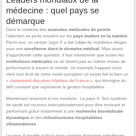
médecine : quel pays se
démarque
Dans le contexte des
avancées médicales de pointe
,
l’attention se porte souvent sur les
pays leaders en la matière
.
Parmi eux, un certain ‘pays X’ a fait l’objet de nombreux éloges
pour son
excellence dans le domaine médical
. Mais avant
d’approfondir cette question, il faut mentionner que toutes les
institutions médicales
ne se situent pas au même niveau de
performance à travers le monde. Un exemple frappant nous
vient tout droit de notre voisin européen où existe bel et bien un
«
classement des pires hôpitaux de France
», qui témoigne du
défi constant que représente la gestion hospitalière.
Maintenant revenons à nos moutons : Le pays X. Son système
de santé est reconnu internationalement pour être innovant et
performant grâce notamment à une
recherche biomédicale
dynamique
et des
infrastructures hospitalières
ultramodernes
.
Le pays X excelle surtout dans certains domaines spécifiques