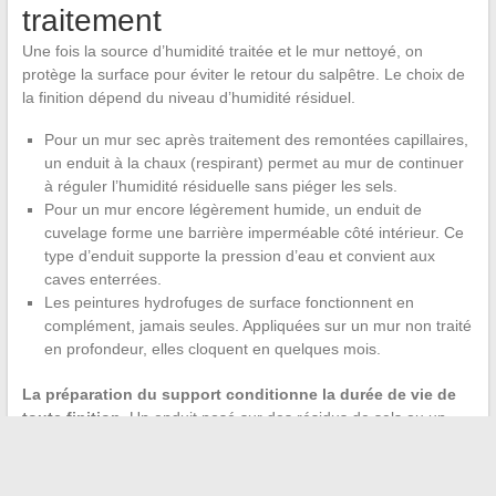
traitement
Une fois la source d’humidité traitée et le mur nettoyé, on
protège la surface pour éviter le retour du salpêtre. Le choix de
la finition dépend du niveau d’humidité résiduel.
Pour un mur sec après traitement des remontées capillaires,
un enduit à la chaux (respirant) permet au mur de continuer
à réguler l’humidité résiduelle sans piéger les sels.
Pour un mur encore légèrement humide, un enduit de
cuvelage forme une barrière imperméable côté intérieur. Ce
type d’enduit supporte la pression d’eau et convient aux
caves enterrées.
Les peintures hydrofuges de surface fonctionnent en
complément, jamais seules. Appliquées sur un mur non traité
en profondeur, elles cloquent en quelques mois.
La préparation du support conditionne la durée de vie de
toute finition
. Un enduit posé sur des résidus de sels ou un
mur mal séché se dégrade rapidement. On passe autant de
temps à préparer qu’à appliquer.