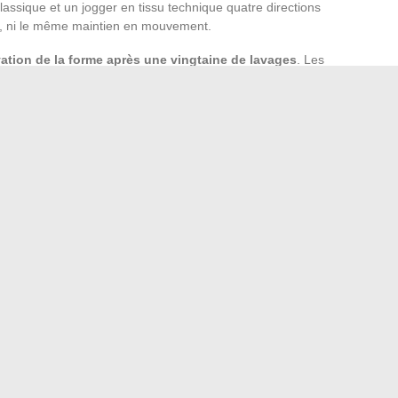
lassique et un jogger en tissu technique quatre directions
e, ni le même maintien en mouvement.
rvation de la forme après une vingtaine de lavages
. Les
 se déforment rapidement, ce qui rend l’investissement
ns de pièces avec un tissu dont la composition mélange
turelles.
e vestiaire se construit désormais sur des critères
vité morphologique. Les collections qui négligent l’un de ces
isants en lookbook mais décevants au porter.
Choisir une
pour son image éditoriale
reste le meilleur filtre d’achat,