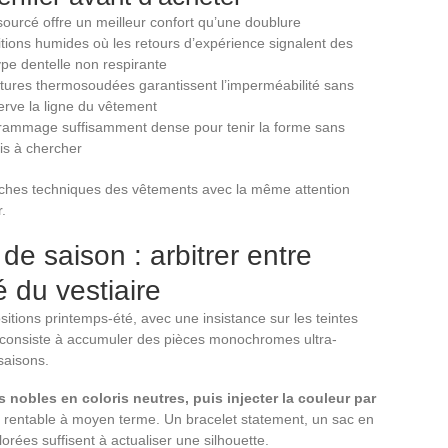
-sourcé offre un meilleur confort qu’une doublure
itions humides où les retours d’expérience signalent des
ype dentelle non respirante
utures thermosoudées garantissent l’imperméabilité sans
serve la ligne du vêtement
grammage suffisamment dense pour tenir la forme sans
mis à chercher
 fiches techniques des vêtements avec la même attention
.
de saison : arbitrer entre
é du vestiaire
itions printemps-été, avec une insistance sur les teintes
e consiste à accumuler des pièces monochromes ultra-
saisons.
 nobles en coloris neutres, puis injecter la couleur par
lus rentable à moyen terme. Un bracelet statement, un sac en
orées suffisent à actualiser une silhouette.