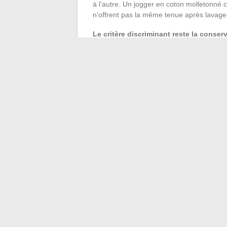
à l’autre. Un jogger en coton molletonné c
n’offrent pas la même tenue après lavag
Le critère discriminant reste la conse
pièces street bas de gamme boulochent et
initial trompeur. Mieux vaut acquérir moi
fibres synthétiques techniques et fibres na
Les tendances mode 2024 confirment que l
hybrides : esthétique, technique et inclusi
trois axes produisent des vêtements sédu
pièce pour son tombé réel plutôt que 
quelle que soit la saison.