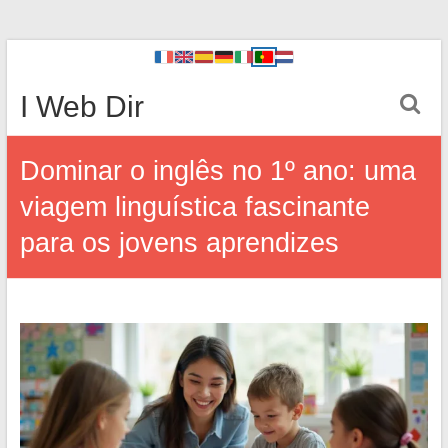
I Web Dir
Dominar o inglês no 1º ano: uma
viagem linguística fascinante
para os jovens aprendizes