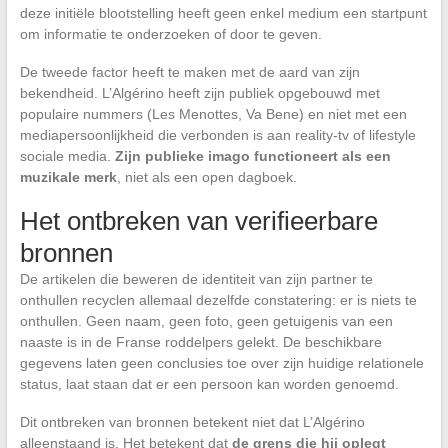
deze initiële blootstelling heeft geen enkel medium een startpunt
om informatie te onderzoeken of door te geven.
De tweede factor heeft te maken met de aard van zijn
bekendheid. L’Algérino heeft zijn publiek opgebouwd met
populaire nummers (Les Menottes, Va Bene) en niet met een
mediapersoonlijkheid die verbonden is aan reality-tv of lifestyle
sociale media.
Zijn publieke imago functioneert als een
muzikale merk
, niet als een open dagboek.
Het ontbreken van verifieerbare
bronnen
De artikelen die beweren de identiteit van zijn partner te
onthullen recyclen allemaal dezelfde constatering: er is niets te
onthullen. Geen naam, geen foto, geen getuigenis van een
naaste is in de Franse roddelpers gelekt. De beschikbare
gegevens laten geen conclusies toe over zijn huidige relationele
status, laat staan dat er een persoon kan worden genoemd.
Dit ontbreken van bronnen betekent niet dat L’Algérino
alleenstaand is. Het betekent dat
de grens die hij oplegt