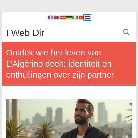
I Web Dir
Ontdek wie het leven van
L’Algérino deelt: identiteit en
onthullingen over zijn partner