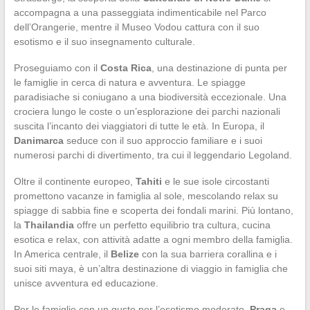
accompagna a una passeggiata indimenticabile nel Parco
dell’Orangerie, mentre il Museo Vodou cattura con il suo
esotismo e il suo insegnamento culturale.
Proseguiamo con il
Costa Rica
, una destinazione di punta per
le famiglie in cerca di natura e avventura. Le spiagge
paradisiache si coniugano a una biodiversità eccezionale. Una
crociera lungo le coste o un’esplorazione dei parchi nazionali
suscita l’incanto dei viaggiatori di tutte le età. In Europa, il
Danimarca
seduce con il suo approccio familiare e i suoi
numerosi parchi di divertimento, tra cui il leggendario Legoland.
Oltre il continente europeo,
Tahiti
e le sue isole circostanti
promettono vacanze in famiglia al sole, mescolando relax su
spiagge di sabbia fine e scoperta dei fondali marini. Più lontano,
la
Thailandia
offre un perfetto equilibrio tra cultura, cucina
esotica e relax, con attività adatte a ogni membro della famiglia.
In America centrale, il
Belize
con la sua barriera corallina e i
suoi siti maya, è un’altra destinazione di viaggio in famiglia che
unisce avventura ed educazione.
Per le famiglie con un gusto per l’esotismo moderato,
Praga
e