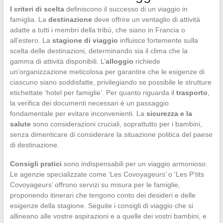
I criteri di scelta
definiscono il successo di un viaggio in
famiglia. La
destinazione
deve offrire un ventaglio di attività
adatte a tutti i membri della tribù, che siano in Francia o
all’estero. La
stagione di viaggio
influisce fortemente sulla
scelta delle destinazioni, determinando sia il clima che la
gamma di attività disponibili. L’
alloggio
richiede
un’organizzazione meticolosa per garantire che le esigenze di
ciascuno siano soddisfatte, privilegiando se possibile le strutture
etichettate ‘hotel per famiglie’. Per quanto riguarda il
trasporto
,
la verifica dei documenti necessari è un passaggio
fondamentale per evitare inconvenienti. La
sicurezza e la
salute
sono considerazioni cruciali, soprattutto per i bambini,
senza dimenticare di considerare la situazione politica del paese
di destinazione.
Consigli pratici
sono indispensabili per un viaggio armonioso.
Le agenzie specializzate come ‘Les Covoyageurs’ o ‘Les P’tits
Covoyageurs’ offrono servizi su misura per le famiglie,
proponendo itinerari che tengono conto dei desideri e delle
esigenze della stagione. Seguite i consigli di viaggio che si
allineano alle vostre aspirazioni e a quelle dei vostri bambini, e