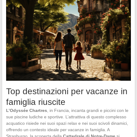
Top destinazioni per vacanze in
famiglia riuscite
L’Odyssée Chartres
, in Francia, incanta grandi e piccini con le
sue piscine ludiche e sportive. L’attrattiva di questo complesso
acquatico risiede nei suoi spazi relax e nei suoi scivoli dinamici,
offrendo un contesto ideale per vacanze in famiglia. A
Strasburgo, la scoperta della
Cattedrale di Notre-Dame
si