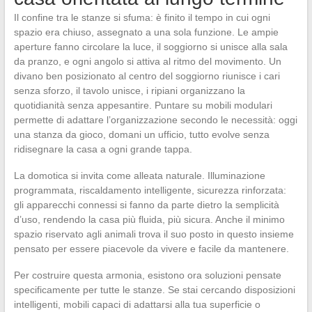
Il confine tra le stanze si sfuma: è finito il tempo in cui ogni
spazio era chiuso, assegnato a una sola funzione. Le ampie
aperture fanno circolare la luce, il soggiorno si unisce alla sala
da pranzo, e ogni angolo si attiva al ritmo del movimento. Un
divano ben posizionato al centro del soggiorno riunisce i cari
senza sforzo, il tavolo unisce, i ripiani organizzano la
quotidianità senza appesantire. Puntare su mobili modulari
permette di adattare l’organizzazione secondo le necessità: oggi
una stanza da gioco, domani un ufficio, tutto evolve senza
ridisegnare la casa a ogni grande tappa.
La domotica si invita come alleata naturale. Illuminazione
programmata, riscaldamento intelligente, sicurezza rinforzata:
gli apparecchi connessi si fanno da parte dietro la semplicità
d’uso, rendendo la casa più fluida, più sicura. Anche il minimo
spazio riservato agli animali trova il suo posto in questo insieme
pensato per essere piacevole da vivere e facile da mantenere.
Per costruire questa armonia, esistono ora soluzioni pensate
specificamente per tutte le stanze. Se stai cercando disposizioni
intelligenti, mobili capaci di adattarsi alla tua superficie o