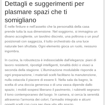
Dettagli e suggerimenti per
plasmare spazi che ti
somigliano
È nelle finiture e nell’assetto che la personalità della casa
prende tutta la sua dimensione. Nel soggiorno, si immagina un
divano accogliente, un tavolino discreto, una poltrona o un pouf
posizionati con saggezza, il tutto orchestrato da una luce
naturale ben sfruttata. Ogni elemento gioca un ruolo, nessuno
ingombra.
In cucina, la robustezza è indissociabile dall’eleganza: piani di
lavoro resistenti, ripostigli intelligenti, tonalità dolci o vivaci a
seconda della stagione. L’illuminazione modulabile risponde a
ogni preparazione, i materiali scelti facilitano la manutenzione,
nulla ostacola il piacere di essere lì. Nella sala da bagno, la
scelta di una doccia generosa o di una vasca dipende dallo
spazio; i mobili sospesi liberano il pavimento, i rubinetti segnano
il tono contemporaneo del luogo. In camera, si cerca la serenità
attraverso l’armonia dei colori, l’armadio integrato e alcuni
oggetti scelti con cura per dare vita allo spazio.