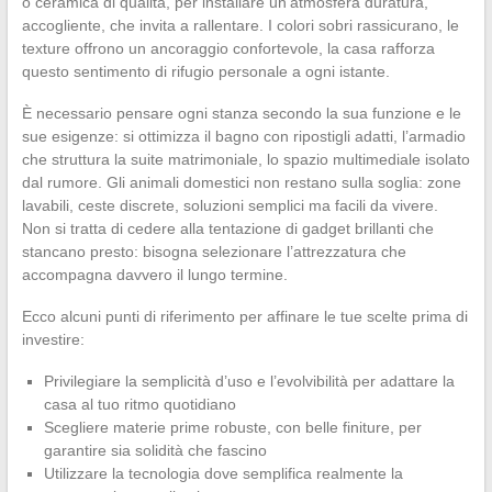
o ceramica di qualità, per installare un’atmosfera duratura,
accogliente, che invita a rallentare. I colori sobri rassicurano, le
texture offrono un ancoraggio confortevole, la casa rafforza
questo sentimento di rifugio personale a ogni istante.
È necessario pensare ogni stanza secondo la sua funzione e le
sue esigenze: si ottimizza il bagno con ripostigli adatti, l’armadio
che struttura la suite matrimoniale, lo spazio multimediale isolato
dal rumore. Gli animali domestici non restano sulla soglia: zone
lavabili, ceste discrete, soluzioni semplici ma facili da vivere.
Non si tratta di cedere alla tentazione di gadget brillanti che
stancano presto: bisogna selezionare l’attrezzatura che
accompagna davvero il lungo termine.
Ecco alcuni punti di riferimento per affinare le tue scelte prima di
investire:
Privilegiare la semplicità d’uso e l’evolvibilità per adattare la
casa al tuo ritmo quotidiano
Scegliere materie prime robuste, con belle finiture, per
garantire sia solidità che fascino
Utilizzare la tecnologia dove semplifica realmente la