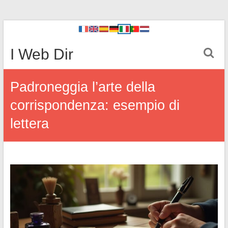
I Web Dir
Padroneggia l’arte della
corrispondenza: esempio di
lettera