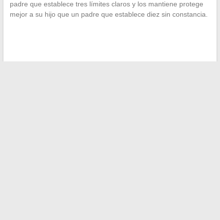
padre que establece tres límites claros y los mantiene protege
mejor a su hijo que un padre que establece diez sin constancia.
←
Descubre quién comparte la vida de L’Algérino: identidad y
confidencias sobre su pareja