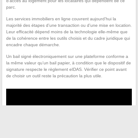
d’accès au logement pour les locataires qui dépendent de ce
parc.
Les services immobiliers en ligne couvrent aujourd’hui la
majorité des étapes d’une transaction ou d’une mise en location.
Leur efficacité dépend moins de la technologie elle-même que
de la cohérence entre les outils choisis et du cadre juridique qui
encadre chaque démarche.
Un bail signé électroniquement sur une plateforme conforme a
la même valeur qu’un bail papier, à condition que le dispositif de
signature respecte le règlement eIDAS. Vérifier ce point avant
de choisir un outil reste la précaution la plus utile.