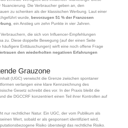
iner Nuancierung. Die Verbraucher geben an, den
auen zu schenken als der klassischen Werbung. Laut einer
rchgeführt wurde,
bevorzugen 51 % der Franzosen
erbung
, ein Anstieg um zehn Punkte in vier Jahren.
Verbrauchern, die sich von Influencer-Empfehlungen
opa zu. Diese doppelte Bewegung (auf der einen Seite
e häufigere Enttäuschungen) wirft eine noch offene Frage
ertrauen den wiederholten negativen Erfahrungen
tende Grauzone
 Inhalt (UGC) verwischt die Grenze zwischen spontaner
tformen verlangen eine klare Kennzeichnung des
ische Gesetz schreibt dies vor. In der Praxis bleibt die
 und die DGCCRF konzentriert einen Teil ihrer Kontrollen auf
ht nur rechtlicher Natur. Ein UGC, der vom Publikum als
inen Wert, sobald er als gesponsert identifiziert wird,
tationsbezogene Risiko übersteigt das rechtliche Risiko.