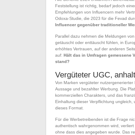
Feststellung ist richtig, bedarf jedoch e
Empfehlungen von Influencern mehr Vertr
Odoxa-Studie, die 2023 für die Fevad du
Influencer gegenüber traditioneller W
Parallel dazu nehmen die Meldungen von 
getäuscht oder enttäuscht fühlen, in Eur
erhöhtes Vertrauen, auf der anderen Seit
auf:
Hält das in Umfragen gemessene V
stand?
Vergüteter UGC, anhal
Von Marken vergüteter nutzergenerierter
Aussage und bezahlter Werbung. Die Plat
kommerziellen Charakters, und das französ
Einhaltung dieser Verpflichtung ungleich,
dieses Format.
Für die Werbetreibenden ist die Frage nic
authentisch wahrgenommen wird, verliert se
ohne dass dies angegeben wurde. Das repu