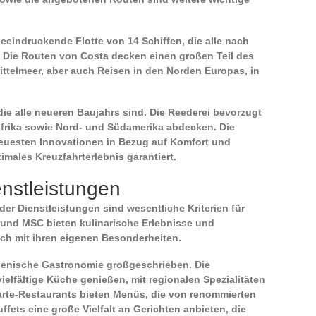
eeindruckende Flotte von 14 Schiffen, die alle nach
d. Die Routen von Costa decken einen großen Teil des
Mittelmeer, aber auch Reisen in den Norden Europas, in
die alle neueren Baujahrs sind. Die Reederei bevorzugt
 Afrika sowie Nord- und Südamerika abdecken. Die
euesten Innovationen in Bezug auf Komfort und
imales Kreuzfahrterlebnis garantiert.
nstleistungen
er Dienstleistungen sind wesentliche Kriterien für
 und MSC bieten kulinarische Erlebnisse und
ch mit ihren eigenen Besonderheiten.
alienische Gastronomie großgeschrieben. Die
elfältige Küche genießen, mit regionalen Spezialitäten
-carte-Restaurants bieten Menüs, die von renommierten
fets eine große Vielfalt an Gerichten anbieten, die