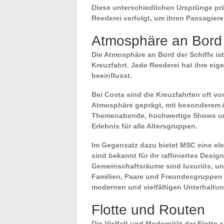
Diese unterschiedlichen Ursprünge pr
Reederei verfolgt, um ihren Passagieren
Atmosphäre an Bord
Die Atmosphäre an Bord der Schiffe ist
Kreuzfahrt. Jede Reederei hat ihre eig
beeinflusst.
Bei
Costa
sind die Kreuzfahrten oft vo
Atmosphäre geprägt, mit besonderem 
Themenabende, hochwertige Shows und 
Erlebnis für alle Altersgruppen.
Im Gegensatz dazu bietet
MSC
eine el
sind bekannt für ihr raffiniertes Desi
Gemeinschaftsräume sind luxuriös, und
Familien, Paare und Freundesgruppen 
modernen und vielfältigen Unterhaltu
Flotte und Routen
Die Vielfalt und Modernität der Flotte