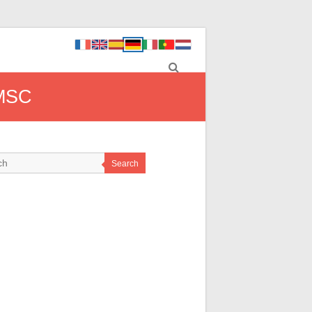
 MSC
Search