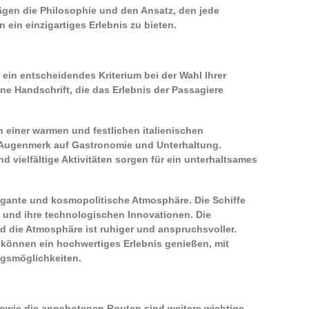
ägen die Philosophie und den Ansatz, den jede
 ein einzigartiges Erlebnis zu bieten.
 ein entscheidendes Kriterium bei der Wahl Ihrer
ene Handschrift, die das Erlebnis der Passagiere
n einer warmen und festlichen italienischen
Augenmerk auf Gastronomie und Unterhaltung.
vielfältige Aktivitäten sorgen für ein unterhaltsames
egante und kosmopolitische Atmosphäre. Die Schiffe
gn und ihre technologischen Innovationen. Die
 die Atmosphäre ist ruhiger und anspruchsvoller.
können ein hochwertiges Erlebnis genießen, mit
ngsmöglichkeiten.
 sowie die angebotenen Routen sind weitere wichtige